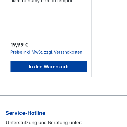
diam nonumy eirmod tempor
invidunt ut labore et dolore magna
aliquyam erat, sed diam voluptua.
At vero eos et accusam et justo
duo dolores et ea rebum. Stet clita
kasd gubergren, no sea takimata
sanctus est Lorem ipsum dolor sit
Regulärer Preis:
19,99 €
amet. Lorem ipsum dolor sit amet,
Preise inkl. MwSt. zzgl. Versandkosten
consetetur sadipscing elitr, sed
diam nonumy eirmod tempor
In den Warenkorb
invidunt ut labore et dolore magna
aliquyam erat, sed diam voluptua.
At vero eos et accusam et justo
duo dolores et ea rebum. Stet clita
kasd gubergren, no sea takimata
sanctus est Lorem ipsum dolor sit
amet.
Service-Hotline
Unterstützung und Beratung unter: