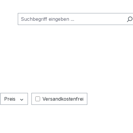
Filter hinzufügen: Versandkostenfrei
Preis
Versandkostenfrei