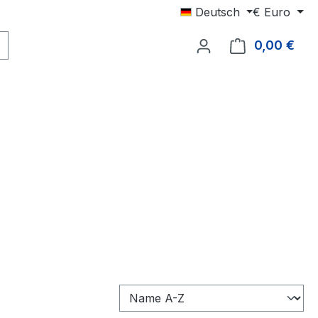
Deutsch
€
Euro
0,00 €
Ware