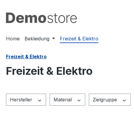
m Hauptinhalt springen
Zur Suche springen
Zur Hauptnavigation springen
Home
Bekleidung
Freizeit & Elektro
Freizeit & Elektro
Freizeit & Elektro
Hersteller
Material
Zielgruppe