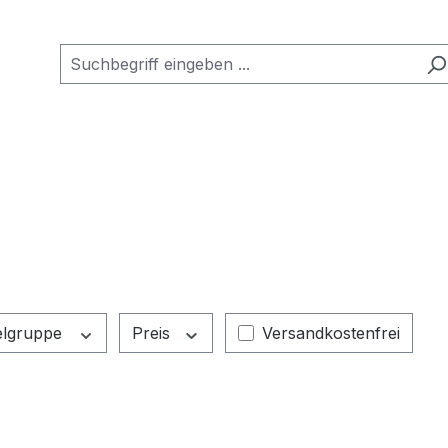
Filter hinzufügen: Versa
elgruppe
Preis
Versandkostenfrei