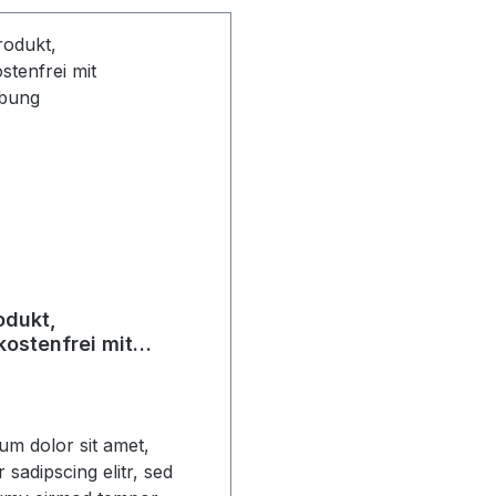
odukt,
ostenfrei mit
ebung
um dolor sit amet,
 sadipscing elitr, sed