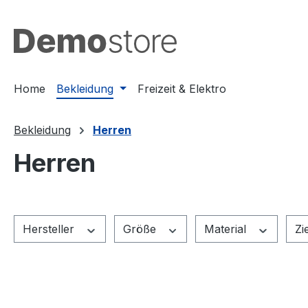
m Hauptinhalt springen
Zur Suche springen
Zur Hauptnavigation springen
Home
Bekleidung
Freizeit & Elektro
Bekleidung
Herren
Herren
Hersteller
Größe
Material
Zi