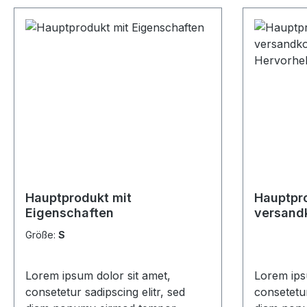
Hauptprodukt mit
Hauptpr
Eigenschaften
versandk
Hervorh
Größe:
S
Lorem ipsum dolor sit amet,
Lorem ips
consetetur sadipscing elitr, sed
consetetur