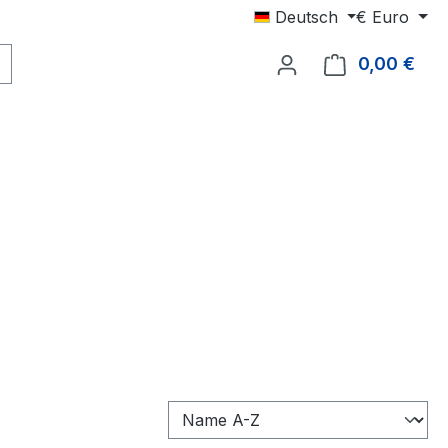
Deutsch
€
Euro
0,00 €
Ware
ndkostenfrei