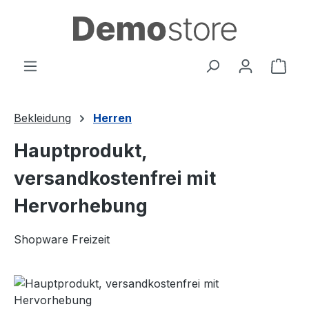
Zum Hauptinhalt springen
Ware
Bekleidung
Herren
Hauptprodukt,
versandkostenfrei mit
Hervorhebung
Shopware Freizeit
Bildergalerie überspringen