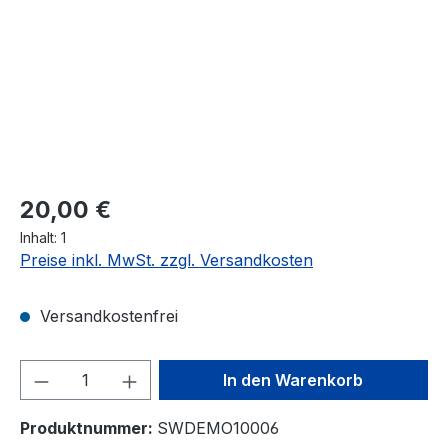
Regulärer Preis:
20,00 €
Inhalt:
1
Preise inkl. MwSt. zzgl. Versandkosten
Versandkostenfrei
Produkt Anzahl: Gib den gewünschten We
In den Warenkorb
Produktnummer:
SWDEMO10006